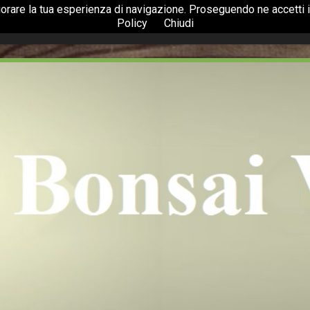
liorare la tua esperienza di navigazione. Proseguendo ne accetti il
Policy
Chiudi
Home
Azienda
Bonsai
Accessori
Piante e Fiori