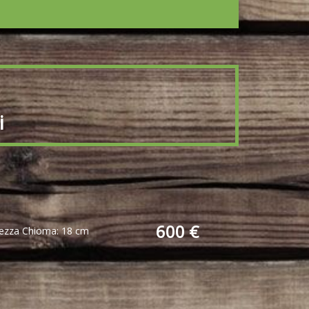
i
600 €
hezza Chioma: 18 cm