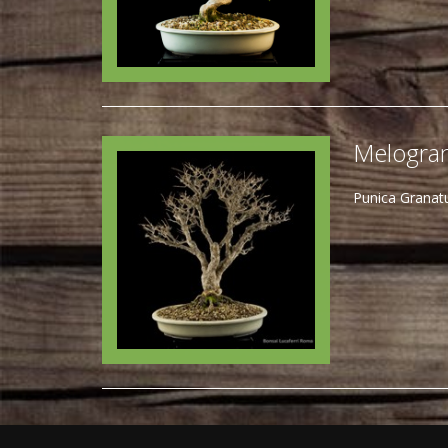
Melogra
Punica Granatu