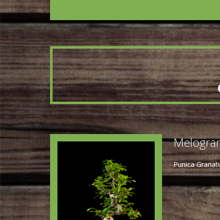
Melogra
Punica Granatu